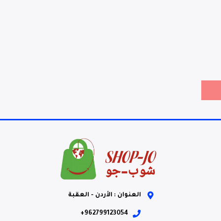
العنوان : الأردن - العقبة
962799123054+