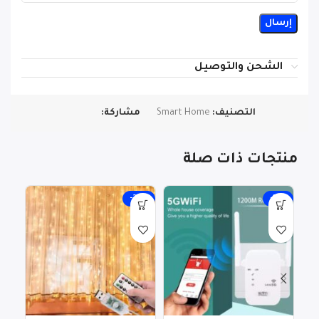
الشحن والتوصيل
التصنيف:
Smart Home
مشاركة:
منتجات ذات صلة
25%
-20%
-17%
key