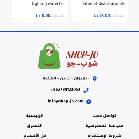
Lighting waterfall
Internet distributor 5G
.00
25.00
د.ا
8.00
د.ا
30.00
د.ا
10.00
د.ا
العنوان : الأردن - العقبة
962799123054+
info@shop-jo.com
تواصل معنا
الرئيسية
سياسة الخصوصية
التسوق
شروط الإستخدام
كل الأقسام