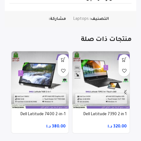
التصنيف:
Laptops
مشاركة:
منتجات ذات صلة
810
Dell Latitude 7400 2-in-1
Dell Latitude 7390 2 in 1
Touch x360
د.ا
د.ا